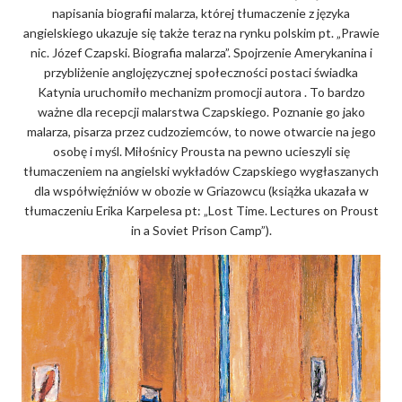
napisania biografii malarza, której tłumaczenie z języka
angielskiego ukazuje się także teraz na rynku polskim pt. „Prawie
nic. Józef Czapski. Biografia malarza”. Spojrzenie Amerykanina i
przybliżenie anglojęzycznej społeczności postaci świadka
Katynia uruchomiło mechanizm promocji autora . To bardzo
ważne dla recepcji malarstwa Czapskiego. Poznanie go jako
malarza, pisarza przez cudzoziemców, to nowe otwarcie na jego
osobę i myśl. Miłośnicy Prousta na pewno ucieszyli się
tłumaczeniem na angielski wykładów Czapskiego wygłaszanych
dla współwięźniów w obozie w Griazowcu (książka ukazała w
tłumaczeniu Erika Karpelesa pt: „Lost Time. Lectures on Proust
in a Soviet Prison Camp”).