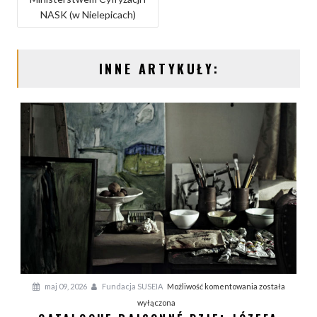
W
NASK (w Nielepicach)
I
G
INNE ARTYKUŁY:
A
C
J
A
W
P
I
S
U
C
maj 09, 2026
Fundacja SUSEIA
Możliwość komentowania
została
a
wyłączona
t