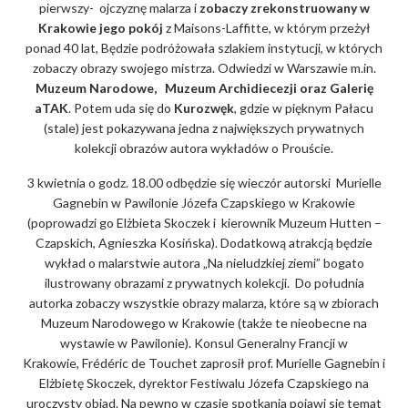
pierwszy- ojczyznę malarza i
zobaczy zrekonstruowany w
Krakowie jego pokój
z Maisons-Laffitte, w którym przeżył
ponad 40 lat, Będzie podróżowała szlakiem instytucji, w których
zobaczy obrazy swojego mistrza. Odwiedzi w Warszawie m.in.
Muzeum Narodowe, Muzeum Archidiecezji oraz Galerię
aTAK
. Potem uda się do
Kurozwęk
, gdzie w pięknym Pałacu
(stale) jest pokazywana jedna z największych prywatnych
kolekcji obrazów autora wykładów o Prouście.
3 kwietnia o godz. 18.00 odbędzie się wieczór autorski Murielle
Gagnebin w Pawilonie Józefa Czapskiego w Krakowie
(poprowadzi go Elżbieta Skoczek i kierownik Muzeum Hutten –
Czapskich, Agnieszka Kosińska). Dodatkową atrakcją będzie
wykład o malarstwie autora „Na nieludzkiej ziemi” bogato
ilustrowany obrazami z prywatnych kolekcji. Do południa
autorka zobaczy wszystkie obrazy malarza, które są w zbiorach
Muzeum Narodowego w Krakowie (także te nieobecne na
wystawie w Pawilonie). Konsul Generalny Francji w
Krakowie, Frédéric de Touchet zaprosił prof. Murielle Gagnebin i
Elżbietę Skoczek, dyrektor Festiwalu Józefa Czapskiego na
uroczysty obiad. Na pewno w czasie spotkania pojawi się temat