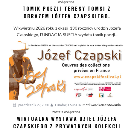
o
wyłączona
ó
TOMIK POEZJI TERESY TOMSI Z
m
z
i
OBRAZEM JÓZEFA CZAPSKIEGO.
e
k
f
W kwietniu 2026 roku z okazji 130 rocznicy urodzin Józefa
p
a
Czapskiego, FUNDACJA SUSEIA wydała tomik poezji...
o
C
e
z
z
a
j
p
i
s
T
k
e
i
r
e
e
g
s
o
y
W
październik 29, 2020
Fundacja SUSEIA
Możliwość komentowania
T
i
została wyłączona
o
WIRTUALNA WYSTAWA DZIEŁ JÓZEFA
r
m
t
CZAPSKIEGO Z PRYWATNYCH KOLEKCJI
s
u
i