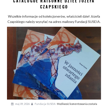
CATALOGUE RAISONNÉ DZIEŁ JÓZEFA
a
CZAPSKIEGO
l
Wszelkie informacje od kolekcjonerów, właścicieli dzieł Józefa
o
Czapskiego należy wysyłać na adres mailowy Fundacji SUSEIA.
g
u
e
r
a
i
s
o
n
n
é
d
z
i
e
ł
T
maj 09, 2026
Fundacja SUSEIA
Możliwość komentowania
została
J