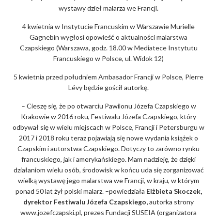
wystawy dzieł malarza we Francji.
4 kwietnia w Instytucie Francuskim w Warszawie Murielle
Gagnebin wygłosi opowieść o aktualności malarstwa
Czapskiego (Warszawa, godz. 18.00 w Mediatece Instytutu
Francuskiego w Polsce, ul. Widok 12)
5 kwietnia przed południem Ambasador Francji w Polsce, Pierre
Lévy będzie gościł autorkę.
– Cieszę się, że po otwarciu Pawilonu Józefa Czapskiego w
Krakowie w 2016 roku, Festiwalu Józefa Czapskiego, który
odbywał się w wielu miejscach w Polsce, Francji i Petersburgu w
2017 i 2018 roku teraz pojawiają się nowe wydania książek o
Czapskim i autorstwa Czapskiego. Dotyczy to zarówno rynku
francuskiego, jak i amerykańskiego. Mam nadzieję, że dzięki
działaniom wielu osób, środowisk w końcu uda się zorganizować
wielką wystawę jego malarstwa we Francji, w kraju, w którym
ponad 50 lat żył polski malarz. –powiedziała
Elżbieta Skoczek,
dyrektor Festiwalu Józefa Czapskiego,
autorka strony
www.jozefczapski.pl, prezes Fundacji SUSEIA (organizatora