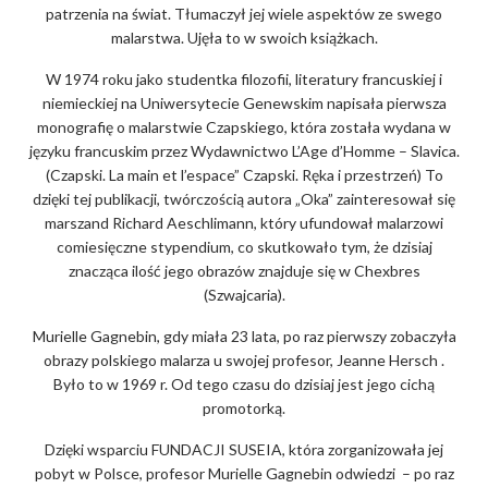
patrzenia na świat. Tłumaczył jej wiele aspektów ze swego
malarstwa. Ujęła to w swoich książkach.
W 1974 roku jako studentka filozofii, literatury francuskiej i
niemieckiej na Uniwersytecie Genewskim napisała pierwsza
monografię o malarstwie Czapskiego, która została wydana w
języku francuskim przez Wydawnictwo L’Age d’Homme – Slavica.
(Czapski. La main et l’espace” Czapski. Ręka i przestrzeń) To
dzięki tej publikacji, twórczością autora „Oka” zainteresował się
marszand Richard Aeschlimann, który ufundował malarzowi
comiesięczne stypendium, co skutkowało tym, że dzisiaj
znacząca ilość jego obrazów znajduje się w Chexbres
(Szwajcaria).
Murielle Gagnebin, gdy miała 23 lata, po raz pierwszy zobaczyła
obrazy polskiego malarza u swojej profesor, Jeanne Hersch .
Było to w 1969 r. Od tego czasu do dzisiaj jest jego cichą
promotorką.
Dzięki wsparciu FUNDACJI SUSEIA, która zorganizowała jej
pobyt w Polsce, profesor Murielle Gagnebin odwiedzi – po raz