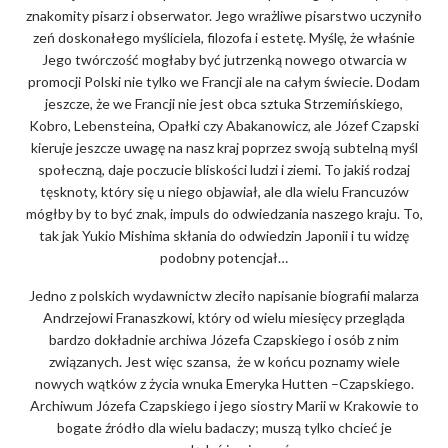
znakomity pisarz i obserwator. Jego wrażliwe pisarstwo uczyniło
zeń doskonałego myśliciela, filozofa i estetę. Myślę, że właśnie
Jego twórczość mogłaby być jutrzenką nowego otwarcia w
promocji Polski nie tylko we Francji ale na całym świecie. Dodam
jeszcze, że we Francji nie jest obca sztuka Strzemińskiego,
Kobro, Lebensteina, Opałki czy Abakanowicz, ale Józef Czapski
kieruje jeszcze uwagę na nasz kraj poprzez swoją subtelną myśl
społeczną, daje poczucie bliskości ludzi i ziemi. To jakiś rodzaj
tęsknoty, który się u niego objawiał, ale dla wielu Francuzów
mógłby by to być znak, impuls do odwiedzania naszego kraju. To,
tak jak Yukio Mishima skłania do odwiedzin Japonii i tu widzę
podobny potencjał…
Jedno z polskich wydawnictw zleciło napisanie biografii malarza
Andrzejowi Franaszkowi, który od wielu miesięcy przegląda
bardzo dokładnie archiwa Józefa Czapskiego i osób z nim
związanych. Jest więc szansa, że w końcu poznamy wiele
nowych wątków z życia wnuka Emeryka Hutten –Czapskiego.
Archiwum Józefa Czapskiego i jego siostry Marii w Krakowie to
bogate źródło dla wielu badaczy; muszą tylko chcieć je