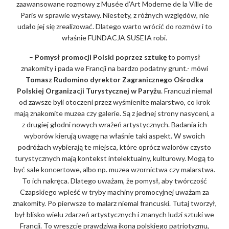
zaawansowane rozmowy z Musée d’Art Moderne de la Ville de
Paris w sprawie wystawy. Niestety, z różnych względów, nie
udało jej się zrealizować. Dlatego warto wrócić do rozmów i to
właśnie FUNDACJA SUSEIA robi.
–
Pomysł promocji Polski poprzez sztukę
to pomysł
znakomity i pada we Francji na bardzo podatny grunt.- mówi
Tomasz Rudomino dyrektor Zagranicznego Ośrodka
Polskiej Organizacji Turystycznej w Paryżu
. Francuzi niemal
od zawsze byli otoczeni przez wyśmienite malarstwo, co krok
mają znakomite muzea czy galerie. Są z jednej strony nasyceni, a
z drugiej głodni nowych wrażeń artystycznych. Badania ich
wyborów kierują uwagę na właśnie taki aspekt. W swoich
podróżach wybierają te miejsca, które oprócz walorów czysto
turystycznych mają kontekst intelektualny, kulturowy. Mogą to
być sale koncertowe, albo np. muzea wzornictwa czy malarstwa.
To ich nakręca. Dlatego uważam, że pomysł, aby twórczość
Czapskiego wpleść w tryby machiny promocyjnej uważam za
znakomity. Po pierwsze to malarz niemal francuski. Tutaj tworzył,
był blisko wielu zdarzeń artystycznych i znanych ludzi sztuki we
Francji. To wreszcie prawdziwa ikona polskiego patriotyzmu,