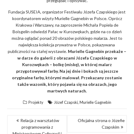
przeglądać i opisywać.
Fundacja SUSEIA, organizator Festiwalu Józefa Czapskiego jest
koordynatorem wizyty Murielle Gagnebin w Polsce. Oprócz
Krakowa i Warszawy, na zaproszenie Michała Popiela de
Boisgelin odwiedzi Pałac w Kurozwękach, gdzie na co dzień
można oglądać ponad 20 obrazów polskiego malarza. Jest to
największa kolekcja prywatna w Polsce, pokazywana
publiczności na stałej wystawie.
Murielle Gagnebin przekaże –
w darze do galerii z obrazami Józefa Czapskiego w
Kurozwękach – bolkę (miskę), w której malarz
przygotowywał farby. Na jej dnie i bokach są jeszcze
oryginalne farby, którymi malował. Przekazany zostanie
także wazonik, który pojawia się na obrazach, jego
martwych naturach.
,
Projekty
Józef Czapski
Murielle Gagnebin
N
Relacja z warsztatów
Oficjalna strona o Józefie
programowania z
Czapskim
A
Ministerstwem Cyfryzacji i