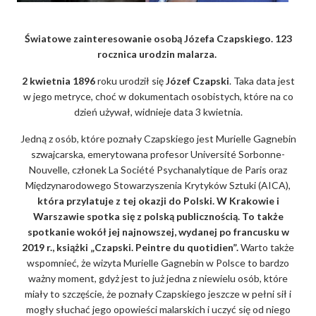
Światowe zainteresowanie osobą Józefa Czapskiego. 123
rocznica urodzin malarza.
2 kwietnia 1896
roku urodził się
Józef Czapski
. Taka data jest
w jego metryce, choć w dokumentach osobistych, które na co
dzień używał, widnieje data 3 kwietnia.
Jedną z osób, które poznały Czapskiego jest Murielle Gagnebin
szwajcarska, emerytowana profesor Université Sorbonne-
Nouvelle, członek La Société Psychanalytique de Paris oraz
Międzynarodowego Stowarzyszenia Krytyków Sztuki (AICA),
która przylatuje z tej okazji do Polski. W Krakowie i
Warszawie spotka się z polską publicznością. To także
spotkanie wokół jej najnowszej, wydanej po francusku w
2019 r., książki „Czapski. Peintre du quotidien”.
Warto także
wspomnieć, że wizyta Murielle Gagnebin w Polsce to bardzo
ważny moment, gdyż jest to już jedna z niewielu osób, które
miały to szczęście, że poznały Czapskiego jeszcze w pełni sił i
mogły słuchać jego opowieści malarskich i uczyć się od niego