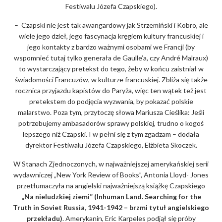
Festiwalu Józefa Czapskiego).
– Czapski nie jest tak awangardowy jak Strzemiński i Kobro, ale
wiele jego dzieł, jego fascynacja kręgiem kultury francuskiej i
jego kontakty z bardzo ważnymi osobami we Francji (by
wspomnieć tutaj tylko generała de Gaulle’a, czy André Malraux)
to wystarczający pretekst do tego, żeby w końcu zaistniał w
świadomości Francuzów, w kulturze francuskiej. Zbliża się także
rocznica przyjazdu kapistów do Paryża, więc ten wątek też jest
pretekstem do podjęcia wyzwania, by pokazać polskie
malarstwo. Poza tym, przytoczę słowa Mariusza Cieślika: Jeśli
potrzebujemy ambasadorów sprawy polskiej, trudno o kogoś
lepszego niż Czapski. I w pełni się z tym zgadzam – dodała
dyrektor Festiwalu Józefa Czapskiego, Elżbieta Skoczek.
W Stanach Zjednoczonych, w najważniejszej amerykańskiej serii
wydawniczej „New York Review of Books”, Antonia Lloyd- Jones
przetłumaczyła na angielski najważniejszą książkę Czapskiego
„Na nieludzkiej ziemi” (Inhuman Land. Searching for the
Truth in Soviet Russia, 1941-1942 – brzmi tytuł angielskiego
przekładu)
. Amerykanin, Eric Karpeles podjął się próby