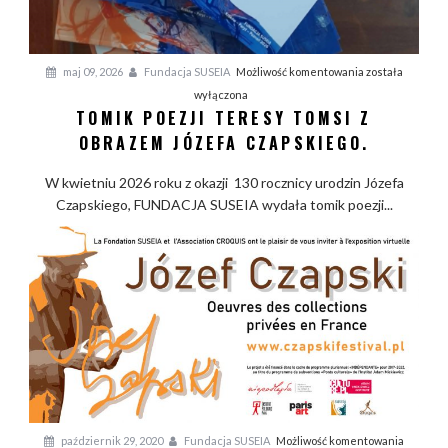
i
e
ł
T
maj 09, 2026
Fundacja SUSEIA
Możliwość komentowania
została
J
o
wyłączona
ó
TOMIK POEZJI TERESY TOMSI Z
m
z
i
OBRAZEM JÓZEFA CZAPSKIEGO.
e
k
f
W kwietniu 2026 roku z okazji 130 rocznicy urodzin Józefa
p
a
Czapskiego, FUNDACJA SUSEIA wydała tomik poezji...
o
C
e
z
z
a
j
p
i
s
T
k
e
i
r
e
e
g
s
o
y
W
październik 29, 2020
Fundacja SUSEIA
Możliwość komentowania
T