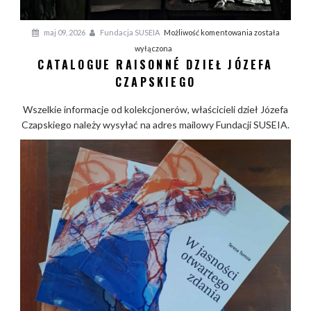
S
U
C
maj 09, 2026
Fundacja SUSEIA
Możliwość komentowania
została
a
wyłączona
CATALOGUE RAISONNÉ DZIEŁ JÓZEFA
t
a
CZAPSKIEGO
l
Wszelkie informacje od kolekcjonerów, właścicieli dzieł Józefa
o
Czapskiego należy wysyłać na adres mailowy Fundacji SUSEIA.
g
u
e
r
a
i
s
o
n
n
é
d
z