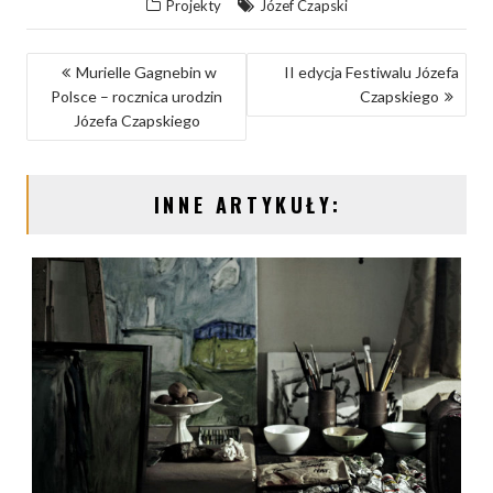
Projekty
Józef Czapski
N
Murielle Gagnebin w
II edycja Festiwalu Józefa
Polsce – rocznica urodzin
Czapskiego
A
Józefa Czapskiego
W
I
INNE ARTYKUŁY:
G
A
C
J
A
W
P
I