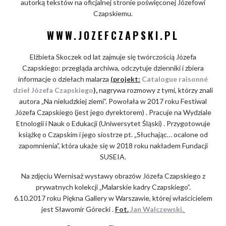
autorką tekstów na oficjalnej stronie poświęconej Józefowi
Czapskiemu.
WWW.JOZEFCZAPSKI.PL
Elżbieta Skoczek od lat zajmuje się twórczością Józefa
Czapskiego: przegląda archiwa, odczytuje dzienniki i zbiera
informacje o dziełach malarza
(projekt:
Catalogue raisonné
dzieł Józefa Czapskiego
),
nagrywa rozmowy z tymi, którzy znali
autora „Na nieludzkiej ziemi”. Powołała w 2017 roku Festiwal
Józefa Czapskiego (jest jego dyrektorem) . Pracuje na Wydziale
Etnologii i Nauk o Edukacji (Uniwersytet Śląski) . Przygotowuje
książkę o Czapskim i jego siostrze pt. „Słuchając… ocalone od
zapomnienia”, która ukaże się w 2018 roku nakładem Fundacji
SUSEIA.
Na zdjęciu Wernisaż wystawy obrazów Józefa Czapskiego z
prywatnych kolekcji „Malarskie kadry Czapskiego”.
6.10.2017 roku Piękna Gallery w Warszawie, której właścicielem
jest Sławomir Górecki .
Fot.
Jan Walczewski.