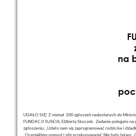
UDAŁO SIĘ! Z niemal 200 zgłoszeń nadesłanych do Ministers
FUNDACJI SUSEIA, Elżbietę Skoczek. Zadanie polegało na p
zgłoszeniu: „Udało nam się zaprogramować rodziców i dziad
„Ocenialiśmy pomysł i siłę przekonywania”. Nie było łatwo