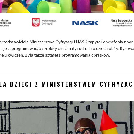
 przedstawiciele Ministerstwa Cyfryzacji i NASK zapytali o wrażenia z 
ba je zaprogramować, by zrobiły choć mały ruch. I to dzieci robiły. Ryso
 wielu ćwiczeń. Była także sztafeta programowania obrazków.
A DZIECI Z MINISTERSTWEM CYFRYZACJ