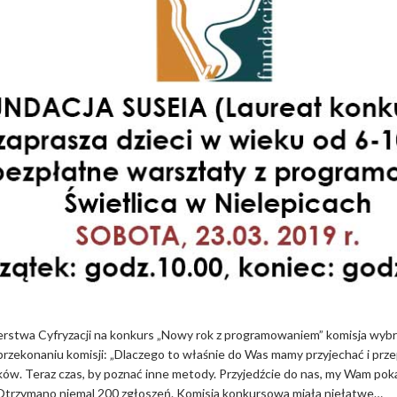
twa Cyfryzacji na konkurs „Nowy rok z programowaniem” komisja wybrała
rzekonaniu komisji: „Dlaczego to właśnie do Was mamy przyjechać i prz
ków. Teraz czas, by poznać inne metody. Przyjedźcie do nas, my Wam poka
. Otrzymano niemal 200 zgłoszeń. Komisja konkursowa miała niełatwe…