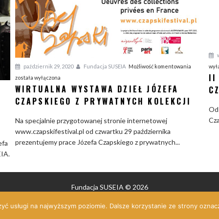
w
W
październik 29, 2020
Fundacja SUSEIA
Możliwość komentowania
wył
I
i
została wyłączona
WIRTUALNA WYSTAWA DZIEŁ JÓZEFA
r
C
t
CZAPSKIEGO Z PRYWATNYCH KOLEKCJI
Od 
u
Cza
Na specjalnie przygotowanej stronie internetowej
a
www.czapskifestival.pl od czwartku 29 października
l
prezentujemy prace Józefa Czapskiego z prywatnych...
n
efa
a
EIA.
W
y
s
Fundacja SUSEIA © 2026
t
m autorskim - wszelkie prawa zastrzeżone. Dalsze rozpowszechnianie tylk
zyć usługi na najwyższym poziomie. Dalsze korzystanie ze strony oznacz
a
w