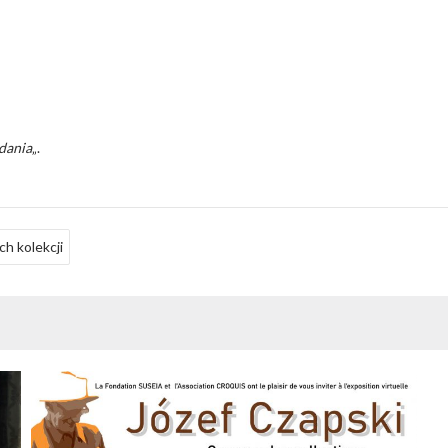
dania
„.
h kolekcji