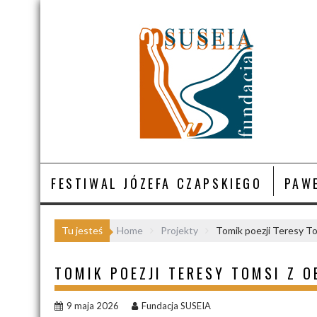
S
k
i
p
t
o
c
o
n
t
e
n
FESTIWAL JÓZEFA CZAPSKIEGO
PAWE
t
Tu jesteś
Home
Projekty
Tomik poezji Teresy To
TOMIK POEZJI TERESY TOMSI Z O
9 maja 2026
Fundacja SUSEIA