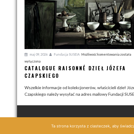
J
A
W
P
I
S
C
maj 09, 2026
Fundacja SUSEIA
Możliwość komentowania
została
a
U
wyłączona
CATALOGUE RAISONNÉ DZIEŁ JÓZEFA
t
a
CZAPSKIEGO
l
Wszelkie informacje od kolekcjonerów, właścicieli dzieł Józ
o
Czapskiego należy wysyłać na adres mailowy Fundacji SUS
g
u
e
r
a
Zdjęcia, teksty umieszczone na stronie są chronione prawe
Ta strona korzysta z ciasteczek, aby świadc
i
s