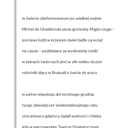
w świecie zdeformowanym po wielkiej wojnie
Michel de Ghelderode pisze groteskę
Magie rouge
–
postawy ludzi w krzywym zwierciadle są wciąż
na czasie – podziwiany za wyobraźnię rześki
w planach twórczych jest w sile wieku niczym
robotnik idący w Brukseli o świcie do pracy
w pełne niepokoju dni mroźnego grudnia
tysiąc dziewięćset siedemdziesiątego roku
stoczniowcy gdańscy żądali wolności i chleba
gdy w warszawskim Teatrze Dramatycznym