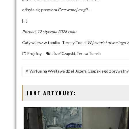
odbyła się premiera
Czerwonej magii
–
[…]
Poznań, 12 stycznia 2026 roku
Cały wiersz w tomiku Teresy Tomsi
W jasności otwartego z
,
Projekty
Józef Czapski
Teresa Tomsia
N
Wirtualna Wystawa dzieł Józefa Czapskiego z prywatnyc
A
W
INNE ARTYKUŁY:
I
G
A
C