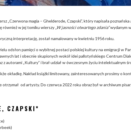
iersz „Czerwona magia – Ghelderode, Czapski”, który napisała poznańska
ię również w jej tomiku wierszy
„W jasności otwartego zdania”
wydanym w 
oryczną interpretację, został namalowany w kwietniu 1956 roku.
elu odsłon pamięci o wybitnej postaci polskiej kultury na emigracji w P
 dawnych lat i obecnie skupionych wokół idei pallotyńskiego Centrum Dial
 z autorami „Kultury” i brał udział w ówczesnym życiu intelektualnym śr
że okładkę. Nakład książki limitowany, zainteresowanych prosimy o konta
 otrzymał od artysty. Do czerwca 2022 roku obraz był w archiwum pisarz
, CZAPSKI*
te)
erbeek)