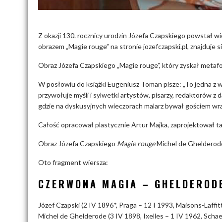
Z okazji 130. rocznicy urodzin Józefa Czapskiego powstał w
obrazem „Magie rouge” na stronie jozefczapski.pl, znajduje s
Obraz Józefa Czapskiego „Magie rouge”, który zyskał metaf
W posłowiu do książki Eugeniusz Toman pisze: „To jedna z wi
przywołuje myśli i sylwetki artystów, pisarzy, redaktorów z
gdzie na dyskusyjnych wieczorach malarz bywał gościem wraz
Całość opracował plastycznie Artur Majka, zaprojektował tak
Obraz Józefa Czapskiego
Magie rouge
Michel de Ghelderode
Oto fragment wiersza:
CZERWONA MAGIA – GHELDERODE
Józef Czapski (2 IV 1896*, Praga – 12 I 1993, Maisons-Laffit
Michel de Ghelderode (3 IV 1898, Ixelles – 1 IV 1962, Scha