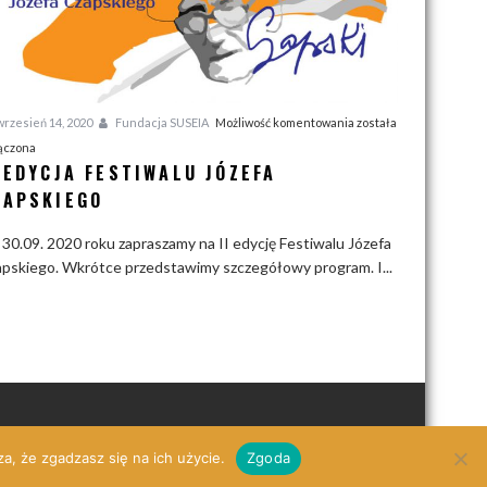
I
rzesień 14, 2020
Fundacja SUSEIA
Możliwość komentowania
została
I
ączona
I EDYCJA FESTIWALU JÓZEFA
e
d
ZAPSKIEGO
y
30.09. 2020 roku zapraszamy na II edycję Festiwalu Józefa
c
pskiego. Wkrótce przedstawimy szczegółowy program. I...
j
a
F
e
s
t
i
w
o za zgodą fundacji.
|
Theme: AcmeBlog by
Acme Themes
a, że zgadzasz się na ich użycie.
Zgoda
a
l